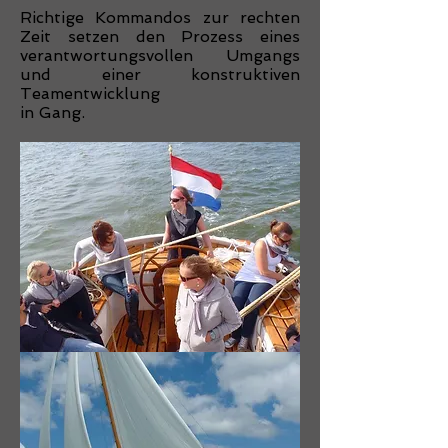
Richtige Kommandos zur rechten
Zeit setzen den Prozess eines
verantwortungsvollen Umgangs
und einer konstruktiven
Teamentwicklung
in Gang.