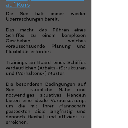
auf Kurs
Die See hält immer wieder
Überraschungen bereit.
Das macht das Führen eines
Schiffes zu einem komplexen
Geschehen, welches
vorausschauende Planung und
Flexibilität erfordert.
Trainings an Board eines Schiffes
verdeutlichen (Arbeits-)Strukturen
und (Verhaltens-) Muster.
Die besonderen Bedingungen auf
See - räumliche Nähe und
notwendiges situatives Handeln
bieten eine ideale Voraussetzung,
um die mit Ihrer Mannschaft
gesteckten Ziele langfristig und
dennoch flexibel und effizient zu
erreichen.