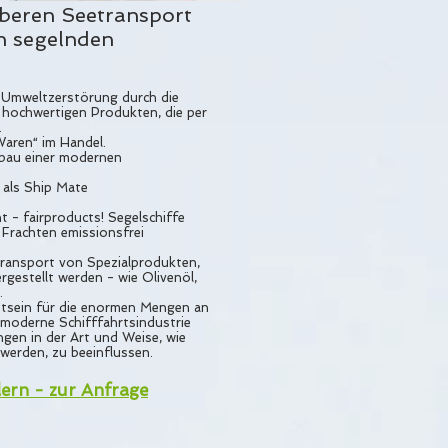
uberen Seetransport
n segelnden
 Umweltzerstörung durch die
t hochwertigen Produkten, die per
.
en“ im Handel.
 einer modernen
ls Ship Mate
t - fairproducts! Segelschiffe
 Frachten emissionsfrei
ransport von Spezialprodukten,
ergestellt werden - wie Olivenöl,
.
tsein für die enormen Mengen an
moderne Schifffahrtsindustrie
gen in der Art und Weise, wie
werden, zu beeinflussen.
lern - zur Anfrage