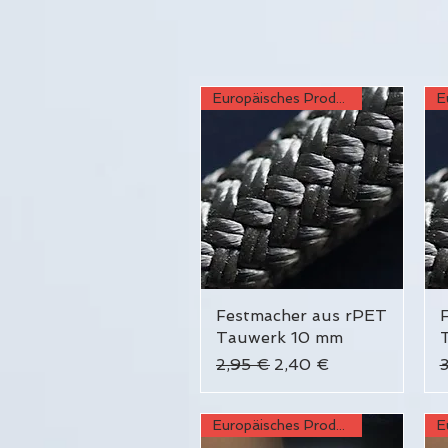
Europäisches Produkt
Festmacher aus rPET
Schnellansicht
Tauwerk 10 mm
Standardpreis
Sale-Preis
S
2,95 €
2,40 €
Europäisches Produkt