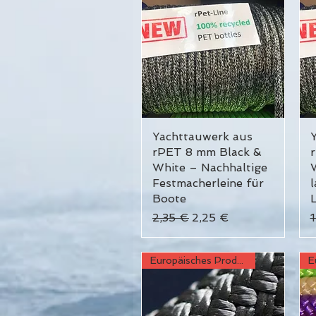
Yachttauwerk aus
Schnellansicht
rPET 8 mm Black &
White – Nachhaltige
W
Festmacherleine für
l
Boote
L
Standardpreis
Sale-Preis
S
2,35 €
2,25 €
Europäisches Produkt