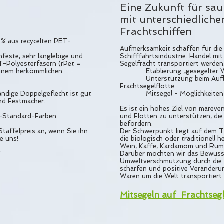
Eine Zukunft für sa
mit unterschiedliche
Frachtschiffen
% aus recycelten PET-
Aufmerksamkeit schaffen für die
nfeste, sehr langlebige und
Schifffahrtsindustrie. Handel mi
T-Polyesterfasern (rPet =
Segelfracht transportiert werden
 einem herkömmlichen
Etablierung „gesegelter War
Unterstützung beim Aufbau
Frachtsegelflotte.
ndige Doppelgeflecht ist gut
Mitsegel - Möglichkeiten a
und Festmacher.
Es ist ein hohes Ziel von mareven
i-Standard-Farben.
und Flotten zu unterstützen, die
befördern.
taffelpreis an, wenn Sie ihn
Der Schwerpunkt liegt auf dem T
e uns!
die biologisch oder traditionell h
Wein, Kaffe, Kardamom und Rum
T
Darüber möchten wir das Bewuss
Umweltverschmutzung durch die 
schärfen und positive Veränderun
Waren um die Welt transportiert 
Mitsegeln auf Frachtseg