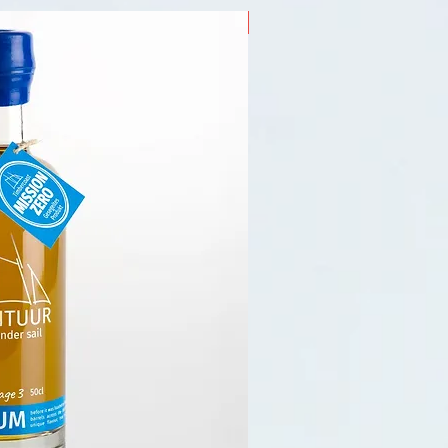
– ökofair – gesegelter Espr