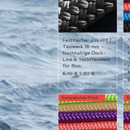
Festmacher aus rPET
Schnellansicht
Tauwerk 16 mm –
Nachhaltige Dock-
N
Line & Yachttauwerk
für Boo
r
K
Standardpreis
Sale-Preis
6,10 €
5,80 €
S
Europäisches Produkt