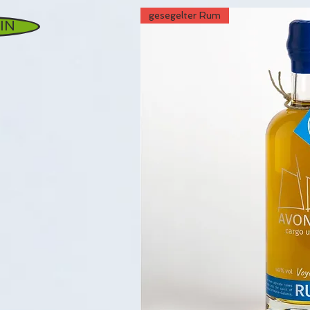
gesegelter Rum
IN