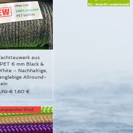
Yachttauwerk aus
Schnellansicht
rPET 6 mm Black &
hite – Nachhaltige,
anglebige Allround-
ein
tandardpreis
Sale-Preis
1,70 €
1,60 €
Europäisches Produkt